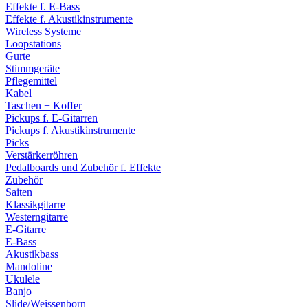
Effekte f. E-Bass
Effekte f. Akustikinstrumente
Wireless Systeme
Loopstations
Gurte
Stimmgeräte
Pflegemittel
Kabel
Taschen + Koffer
Pickups f. E-Gitarren
Pickups f. Akustikinstrumente
Picks
Verstärkerröhren
Pedalboards und Zubehör f. Effekte
Zubehör
Saiten
Klassikgitarre
Westerngitarre
E-Gitarre
E-Bass
Akustikbass
Mandoline
Ukulele
Banjo
Slide/Weissenborn