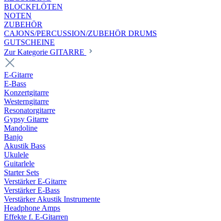
BLOCKFLÖTEN
NOTEN
ZUBEHÖR
CAJONS/PERCUSSION/ZUBEHÖR DRUMS
GUTSCHEINE
Zur Kategorie GITARRE
E-Gitarre
E-Bass
Konzertgitarre
Westerngitarre
Resonatorgitarre
Gypsy Gitarre
Mandoline
Banjo
Akustik Bass
Ukulele
Guitarlele
Starter Sets
Verstärker E-Gitarre
Verstärker E-Bass
Verstärker Akustik Instrumente
Headphone Amps
Effekte f. E-Gitarren