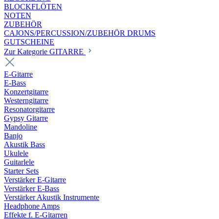
BLOCKFLÖTEN
NOTEN
ZUBEHÖR
CAJONS/PERCUSSION/ZUBEHÖR DRUMS
GUTSCHEINE
Zur Kategorie GITARRE
E-Gitarre
E-Bass
Konzertgitarre
Westerngitarre
Resonatorgitarre
Gypsy Gitarre
Mandoline
Banjo
Akustik Bass
Ukulele
Guitarlele
Starter Sets
Verstärker E-Gitarre
Verstärker E-Bass
Verstärker Akustik Instrumente
Headphone Amps
Effekte f. E-Gitarren