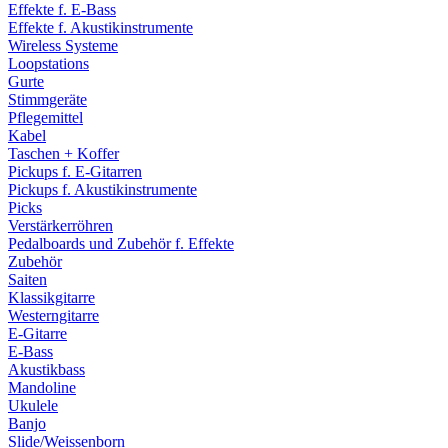
Effekte f. E-Bass
Effekte f. Akustikinstrumente
Wireless Systeme
Loopstations
Gurte
Stimmgeräte
Pflegemittel
Kabel
Taschen + Koffer
Pickups f. E-Gitarren
Pickups f. Akustikinstrumente
Picks
Verstärkerröhren
Pedalboards und Zubehör f. Effekte
Zubehör
Saiten
Klassikgitarre
Westerngitarre
E-Gitarre
E-Bass
Akustikbass
Mandoline
Ukulele
Banjo
Slide/Weissenborn