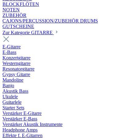
BLOCKFLÖTEN
NOTEN
ZUBEHÖR
CAJONS/PERCUSSION/ZUBEHÖR DRUMS
GUTSCHEINE
Zur Kategorie GITARRE
E-Gitarre
E-Bass
Konzertgitarre
Westerngitarre
Resonatorgitarre
Gypsy Gitarre
Mandoline
Banjo
Akustik Bass
Ukulele
Guitarlele
Starter Sets
Verstärker E-Gitarre
Verstärker E-Bass
Verstärker Akustik Instrumente
Headphone Amps
Effekte f. E-Gitarren