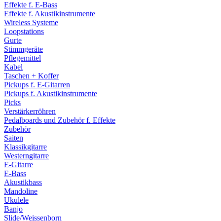
Effekte f. E-Bass
Effekte f. Akustikinstrumente
Wireless Systeme
Loopstations
Gurte
Stimmgeräte
Pflegemittel
Kabel
Taschen + Koffer
Pickups f. E-Gitarren
Pickups f. Akustikinstrumente
Picks
Verstärkerröhren
Pedalboards und Zubehör f. Effekte
Zubehör
Saiten
Klassikgitarre
Westerngitarre
E-Gitarre
E-Bass
Akustikbass
Mandoline
Ukulele
Banjo
Slide/Weissenborn