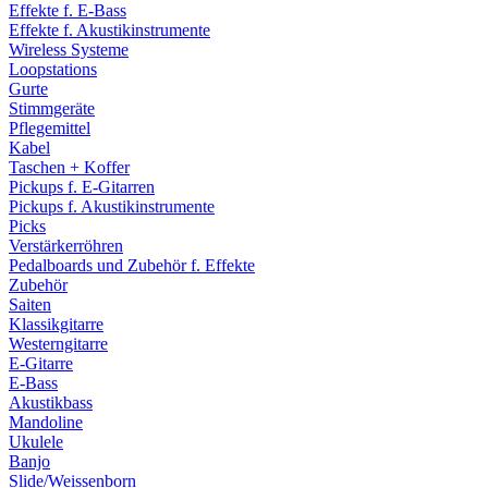
Effekte f. E-Bass
Effekte f. Akustikinstrumente
Wireless Systeme
Loopstations
Gurte
Stimmgeräte
Pflegemittel
Kabel
Taschen + Koffer
Pickups f. E-Gitarren
Pickups f. Akustikinstrumente
Picks
Verstärkerröhren
Pedalboards und Zubehör f. Effekte
Zubehör
Saiten
Klassikgitarre
Westerngitarre
E-Gitarre
E-Bass
Akustikbass
Mandoline
Ukulele
Banjo
Slide/Weissenborn