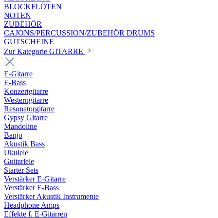
BLOCKFLÖTEN
NOTEN
ZUBEHÖR
CAJONS/PERCUSSION/ZUBEHÖR DRUMS
GUTSCHEINE
Zur Kategorie GITARRE
E-Gitarre
E-Bass
Konzertgitarre
Westerngitarre
Resonatorgitarre
Gypsy Gitarre
Mandoline
Banjo
Akustik Bass
Ukulele
Guitarlele
Starter Sets
Verstärker E-Gitarre
Verstärker E-Bass
Verstärker Akustik Instrumente
Headphone Amps
Effekte f. E-Gitarren