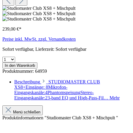
239,00 €*
Preise inkl. MwSt. zzgl. Versandkosten
Sofort verfügbar, Lieferzeit: Sofort verfügbar
In den Warenkorb
Produktnummer:
64959
Beschreibung
STUDIOMASTER CLUB
XS8+Eingänge: 8Mikrofon-
Eingangskanäle:4PhantomspeisungStereo-
Eingangskanäle:23-band EQ und High-Pass-Fil…
Mehr
Menü schließen
Produktinformationen "Studiomaster Club XS8 + Mischpult "