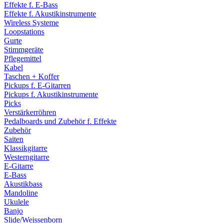
Effekte f. E-Bass
Effekte f. Akustikinstrumente
Wireless Systeme
Loopstations
Gurte
Stimmgeräte
Pflegemittel
Kabel
Taschen + Koffer
Pickups f. E-Gitarren
Pickups f. Akustikinstrumente
Picks
Verstärkerröhren
Pedalboards und Zubehör f. Effekte
Zubehör
Saiten
Klassikgitarre
Westerngitarre
E-Gitarre
E-Bass
Akustikbass
Mandoline
Ukulele
Banjo
Slide/Weissenborn