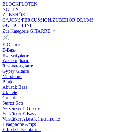
BLOCKFLÖTEN
NOTEN
ZUBEHÖR
CAJONS/PERCUSSION/ZUBEHÖR DRUMS
GUTSCHEINE
Zur Kategorie GITARRE
E-Gitarre
E-Bass
Konzertgitarre
Westerngitarre
Resonatorgitarre
Gypsy Gitarre
Mandoline
Banjo
Akustik Bass
Ukulele
Guitarlele
Starter Sets
Verstärker E-Gitarre
Verstärker E-Bass
Verstärker Akustik Instrumente
Headphone Amps
Effekte f. E-Gitarren