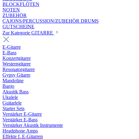
BLOCKFLÖTEN
NOTEN
ZUBEHÖR
CAJONS/PERCUSSION/ZUBEHÖR DRUMS
GUTSCHEINE
Zur Kategorie GITARRE
E-Gitarre
E-Bass
Konzertgitarre
Westerngitarre
Resonatorgitarre
Gypsy Gitarre
Mandoline
Banjo
Akustik Bass
Ukulele
Guitarlele
Starter Sets
Verstärker E-Gitarre
Verstärker E-Bass
Verstärker Akustik Instrumente
Headphone Amps
Effekte f. E-Gitarren