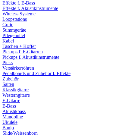
Effekte f. E-Bass
Effekte f. Akustikinstrumente
Wireless Systeme
Loopstations
Gurte
Stimmgeräte
Pflegemittel
Kabel
Taschen + Koffer
Pickups f. E-Gitarren
Pickups f. Akustikinstrumente
Picks
Verstärkerröhren
Pedalboards und Zubehör f. Effekte
Zubehör
Saiten
Klassikgitarre
Westerngitarre
E-Gitarre
E-Bass
Akustikbass
Mandoline
Ukulele
Banjo
Slide/Weissenborn