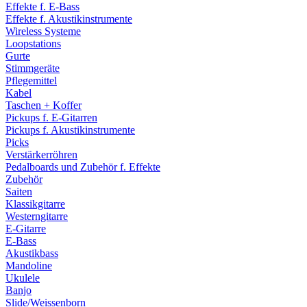
Effekte f. E-Bass
Effekte f. Akustikinstrumente
Wireless Systeme
Loopstations
Gurte
Stimmgeräte
Pflegemittel
Kabel
Taschen + Koffer
Pickups f. E-Gitarren
Pickups f. Akustikinstrumente
Picks
Verstärkerröhren
Pedalboards und Zubehör f. Effekte
Zubehör
Saiten
Klassikgitarre
Westerngitarre
E-Gitarre
E-Bass
Akustikbass
Mandoline
Ukulele
Banjo
Slide/Weissenborn