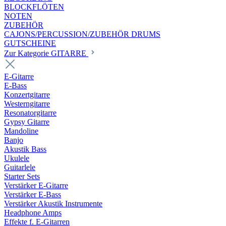
BLOCKFLÖTEN
NOTEN
ZUBEHÖR
CAJONS/PERCUSSION/ZUBEHÖR DRUMS
GUTSCHEINE
Zur Kategorie GITARRE
E-Gitarre
E-Bass
Konzertgitarre
Westerngitarre
Resonatorgitarre
Gypsy Gitarre
Mandoline
Banjo
Akustik Bass
Ukulele
Guitarlele
Starter Sets
Verstärker E-Gitarre
Verstärker E-Bass
Verstärker Akustik Instrumente
Headphone Amps
Effekte f. E-Gitarren