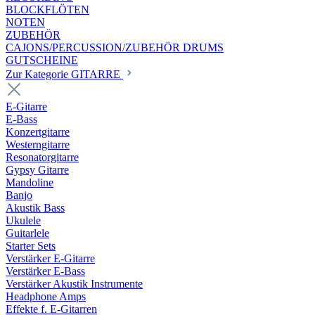
BLOCKFLÖTEN
NOTEN
ZUBEHÖR
CAJONS/PERCUSSION/ZUBEHÖR DRUMS
GUTSCHEINE
Zur Kategorie GITARRE
E-Gitarre
E-Bass
Konzertgitarre
Westerngitarre
Resonatorgitarre
Gypsy Gitarre
Mandoline
Banjo
Akustik Bass
Ukulele
Guitarlele
Starter Sets
Verstärker E-Gitarre
Verstärker E-Bass
Verstärker Akustik Instrumente
Headphone Amps
Effekte f. E-Gitarren