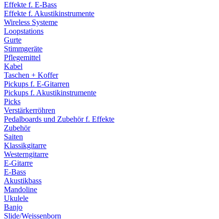
Effekte f. E-Bass
Effekte f. Akustikinstrumente
Wireless Systeme
Loopstations
Gurte
Stimmgeräte
Pflegemittel
Kabel
Taschen + Koffer
Pickups f. E-Gitarren
Pickups f. Akustikinstrumente
Picks
Verstärkerröhren
Pedalboards und Zubehör f. Effekte
Zubehör
Saiten
Klassikgitarre
Westerngitarre
E-Gitarre
E-Bass
Akustikbass
Mandoline
Ukulele
Banjo
Slide/Weissenborn