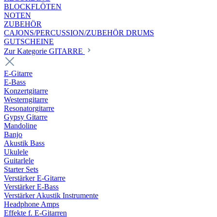
BLOCKFLÖTEN
NOTEN
ZUBEHÖR
CAJONS/PERCUSSION/ZUBEHÖR DRUMS
GUTSCHEINE
Zur Kategorie GITARRE
E-Gitarre
E-Bass
Konzertgitarre
Westerngitarre
Resonatorgitarre
Gypsy Gitarre
Mandoline
Banjo
Akustik Bass
Ukulele
Guitarlele
Starter Sets
Verstärker E-Gitarre
Verstärker E-Bass
Verstärker Akustik Instrumente
Headphone Amps
Effekte f. E-Gitarren