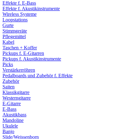
Effekte f. E-Bass
Effekte f. Akustikinstrumente
Wireless Systeme
Loopstations
Gurte
Stimmgeräte
Pflegemittel
Kabel
Taschen + Koffer
Pickups f. E-Gitarren
Pickups f. Akustikinstrumente
Picks
Verstärkerröhren
Pedalboards und Zubehör f. Effekte
Zubehör
Saiten
Klassikgitarre
Westerngitarre
E-Gitarre
E-Bass
Akustikbass
Mandoline
Ukulele
Banjo
Slide/Weissenborn