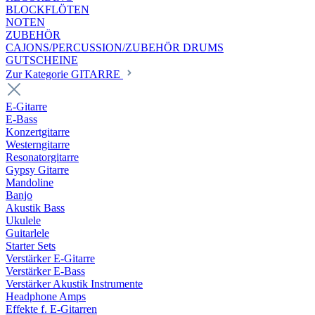
BLOCKFLÖTEN
NOTEN
ZUBEHÖR
CAJONS/PERCUSSION/ZUBEHÖR DRUMS
GUTSCHEINE
Zur Kategorie GITARRE
E-Gitarre
E-Bass
Konzertgitarre
Westerngitarre
Resonatorgitarre
Gypsy Gitarre
Mandoline
Banjo
Akustik Bass
Ukulele
Guitarlele
Starter Sets
Verstärker E-Gitarre
Verstärker E-Bass
Verstärker Akustik Instrumente
Headphone Amps
Effekte f. E-Gitarren