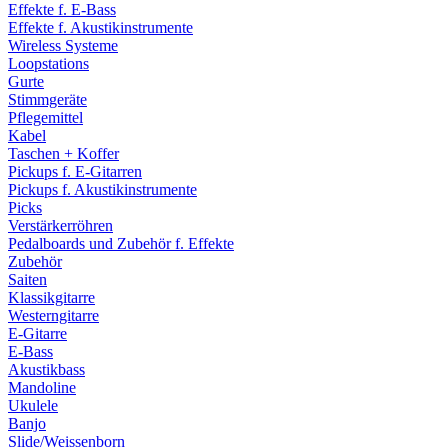
Effekte f. E-Bass
Effekte f. Akustikinstrumente
Wireless Systeme
Loopstations
Gurte
Stimmgeräte
Pflegemittel
Kabel
Taschen + Koffer
Pickups f. E-Gitarren
Pickups f. Akustikinstrumente
Picks
Verstärkerröhren
Pedalboards und Zubehör f. Effekte
Zubehör
Saiten
Klassikgitarre
Westerngitarre
E-Gitarre
E-Bass
Akustikbass
Mandoline
Ukulele
Banjo
Slide/Weissenborn