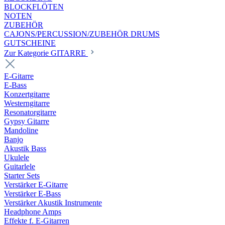
BLOCKFLÖTEN
NOTEN
ZUBEHÖR
CAJONS/PERCUSSION/ZUBEHÖR DRUMS
GUTSCHEINE
Zur Kategorie GITARRE
E-Gitarre
E-Bass
Konzertgitarre
Westerngitarre
Resonatorgitarre
Gypsy Gitarre
Mandoline
Banjo
Akustik Bass
Ukulele
Guitarlele
Starter Sets
Verstärker E-Gitarre
Verstärker E-Bass
Verstärker Akustik Instrumente
Headphone Amps
Effekte f. E-Gitarren