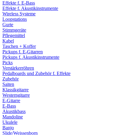
Effekte f. E-Bass
Effekte f. Akustikinstrumente
Wireless Systeme
Loopstations
Gurte
Stimmgeräte
Pflegemittel
Kabel
Taschen + Koffer
Pickups f. E-Gitarren
Pickups f. Akustikinstrumente
Picks
Verstärkerröhren
Pedalboards und Zubehör f. Effekte
Zubehör
Saiten
Klassikgitarre
Westerngitarre
E-Gitarre
E-Bass
Akustikbass
Mandoline
Ukulele
Banjo
Slide/Weissenborn