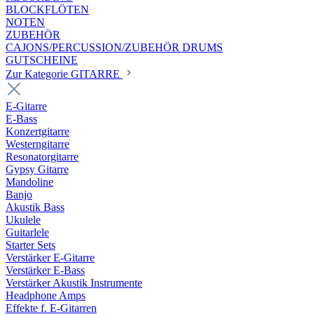
BLOCKFLÖTEN
NOTEN
ZUBEHÖR
CAJONS/PERCUSSION/ZUBEHÖR DRUMS
GUTSCHEINE
Zur Kategorie GITARRE
E-Gitarre
E-Bass
Konzertgitarre
Westerngitarre
Resonatorgitarre
Gypsy Gitarre
Mandoline
Banjo
Akustik Bass
Ukulele
Guitarlele
Starter Sets
Verstärker E-Gitarre
Verstärker E-Bass
Verstärker Akustik Instrumente
Headphone Amps
Effekte f. E-Gitarren