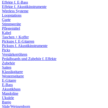
Effekte f. E-Bass
Effekte f. Akustikinstrumente
Wireless Systeme
Loopstations
Gurte
Stimmgeräte
Pflegemittel
Kabel
Taschen + Koffer
Pickups f. E-Gitarren
Pickups f. Akustikinstrumente
Picks
Verstärkerröhren
Pedalboards und Zubehör f. Effekte
Zubehör
Saiten
Klassikgitarre
Westerngitarre
E-Gitarre
E-Bass
Akustikbass
Mandoline
Ukulele
Banjo
Slide/Weissenborn