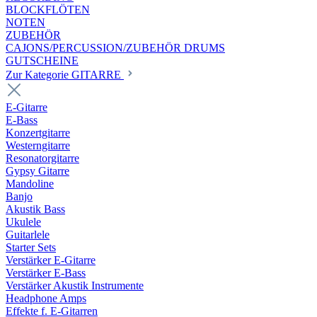
BLOCKFLÖTEN
NOTEN
ZUBEHÖR
CAJONS/PERCUSSION/ZUBEHÖR DRUMS
GUTSCHEINE
Zur Kategorie GITARRE
E-Gitarre
E-Bass
Konzertgitarre
Westerngitarre
Resonatorgitarre
Gypsy Gitarre
Mandoline
Banjo
Akustik Bass
Ukulele
Guitarlele
Starter Sets
Verstärker E-Gitarre
Verstärker E-Bass
Verstärker Akustik Instrumente
Headphone Amps
Effekte f. E-Gitarren